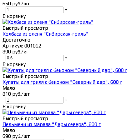
650
руб.
/шт
-
+
В корзину
Быстрый просмотр
Колбаса из оленя "Сибирская-гриль"
Достаточно
Артикул: 001062
890
руб.
/кг
-
+
В корзину
Быстрый просмотр
Купаты для гриля с беконом "Северный дар", 600 г
Мало
810
руб.
/шт
-
+
В корзину
Быстрый просмотр
Пельмени из марала "Дары севера", 800 г
Мало
690
руб.
/шт